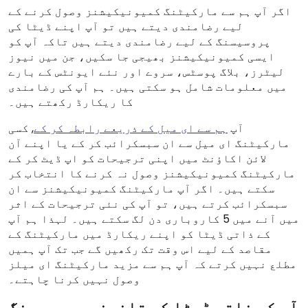
اگر آپ ہم سے مارکیٹنگ کمیونیکیشنز وصول کرنے کے
لیے رضامندی دیتے ہیں تو آپ اپنے ڈیٹا کی
پروسیسنگ کے لیے رضامندی دیتے ہیں تاکہ آپ کو
ایسی کمیونیکیشنز بھیجی جا سکیں، جن میں نیوز
لیٹرز، بلاگ پوسٹس، سروے اور نئے ایونٹس کے بارے
میں معلومات شامل ہو سکتی ہیں۔ ہم آپ کی رضامندی
کا ریکارڈ رکھتے ہیں۔
آپ
ہم سے ای میل کے ذریعے رابطہ کر کے
, کسی
مارکیٹنگ ای میل سے ان سبسکرائب کر کے یا اپنے آن
لائن اکاؤنٹ میں اپنی ترجیحات کو اپ ڈیٹ کر کے
مارکیٹنگ کمیونیکیشنز وصول نہ کرنے کا انتخاب کر
سکتے ہیں۔ اگر آپ مارکیٹنگ کمیونیکیشنز سے ان
سبسکرائب کرتے ہیں، تو آپ کی نئی ترجیحات کے اثر
میں آنے میں 5 کاروباری دن لگ سکتے ہیں۔ لہذا ہم آپ
کے ذاتی ڈیٹا کو اپنے ریکارڈ میں مارکیٹنگ کے
مقاصد کے لیے اس وقت تک رکھیں گے جب تک آپ ہمیں
مطلع نہیں کرتے کہ آپ ہم سے مزید مارکیٹنگ ای میلز
وصول نہیں کرنا چاہتے۔
آپ کے ذاتی ڈیٹا کی قانونی پروسیسنگ