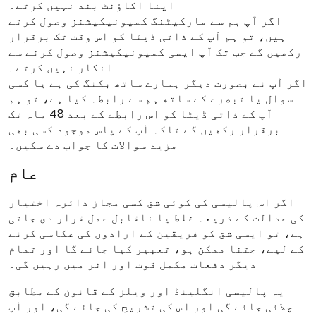
اپنا اکاؤنٹ بند نہیں کرتے۔
اگر آپ ہم سے مارکیٹنگ کمیونیکیشنز وصول کرتے
ہیں، تو ہم آپ کے ذاتی ڈیٹا کو اس وقت تک برقرار
رکھیں گے جب تک آپ ایسی کمیونیکیشنز وصول کرنے سے
انکار نہیں کرتے۔
اگر آپ نے بصورت دیگر ہمارے ساتھ بکنگ کی ہے یا کسی
سوال یا تبصرے کے ساتھ ہم سے رابطہ کیا ہے، تو ہم
آپ کے ذاتی ڈیٹا کو اس رابطے کے بعد 48 ماہ تک
برقرار رکھیں گے تاکہ آپ کے پاس موجود کسی بھی
مزید سوالات کا جواب دے سکیں۔
عام
اگر اس پالیسی کی کوئی شق کسی مجاز دائرہ اختیار
کی عدالت کے ذریعہ غلط یا ناقابل عمل قرار دی جاتی
ہے، تو ایسی شق کو فریقین کے ارادوں کی عکاسی کرنے
کے لیے، جتنا ممکن ہو، تعبیر کیا جائے گا اور تمام
دیگر دفعات مکمل قوت اور اثر میں رہیں گی۔
یہ پالیسی انگلینڈ اور ویلز کے قانون کے مطابق
چلائی جائے گی اور اس کی تشریح کی جائے گی، اور آپ