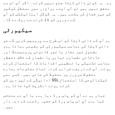
ہے۔ یہ کوئی ذاتی ڈیٹا جمع نہیں کرتے۔ اگر آپ اس سے
متفق نہیں ہیں تو آپ اپنے براؤزر میں مستقل کوکیز
کو غیر فعال کر سکتے ہیں۔ یہ گوگل اینالیٹکس کو آپ
کے دوروں کو لاگ کرنے سے روک دے گا۔
سیکیورٹی
ہم آپ کے ذاتی ڈیٹا کو اس طرح سے پروسیس کریں گے جو
ذاتی ڈیٹا کی مناسب سیکیورٹی کو یقینی بناتا ہے،
بشمول غیر مجاز یا غیر قانونی پروسیسنگ اور
حادثاتی نقصان، تباہی یا نقصان کے خلاف تحفظ،
مناسب تکنیکی یا تنظیمی اقدامات کا استعمال کرتے
ہوئے۔ آپ کے ذریعے فراہم کردہ تمام معلومات ہمارے
محفوظ سرورز پر محفوظ کی جاتی ہیں۔ کسی بھی
ادائیگی کے لین دین کو SSL ٹیکنالوجی کا استعمال
کرتے ہوئے انکرپٹ کیا جاتا ہے۔
جہاں ہم نے آپ کو پاس ورڈ دیا ہے، یا آپ نے منتخب
کیا ہے، آپ اس پاس ورڈ کو خفیہ رکھنے کے ذمہ دار
ہیں۔