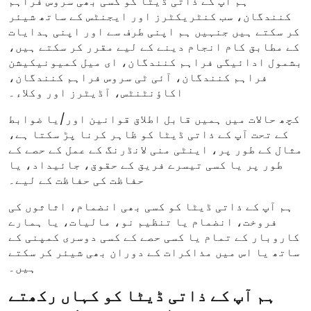
ہم آپ کے ذاتی ڈیٹا کو کسی بھی سروس فراہم
کنندگان، سب کنٹریکٹرز اور ایجنٹس کے ساتھ شیئر
کر سکتے ہیں جنہیں ہم اپنی طرف سے اور اپنی ہدایات
کے مطابق کام انجام دینے کے لیے مقرر کر سکتے ہیں،
بشمول ادائیگی فراہم کنندگان، ای میل کمیونیکیشن
فراہم کنندگان، آئی ٹی سروس فراہم کنندگان،
اکاؤنٹنٹس، آڈیٹرز اور وکلاء۔
کچھ حالات میں ہمیں قابل اطلاق قوانین اور/یا ضوابط
کے تحت آپ کے ذاتی ڈیٹا کو ظاہر کرنا پڑ سکتا ہے،
مثال کے طور پر، اینٹی منی لانڈرنگ کے عمل کے حصے کے
طور پر یا کسی تیسرے فریق کے حقوق، جائیداد، یا
حفاظت کی حفاظت کے لیے۔
ہم آپ کے ذاتی ڈیٹا کو کسی بھی انضمام، اثاثوں کی
فروخت، انضمام یا تنظیم نو، مالیات، یا ہمارے
کاروبار کے تمام یا کسی حصے کے کسی دوسری کمپنی کے
ساتھ یا اس میں مذاکرات کے دوران بھی شیئر کر سکتے
ہیں۔
ہم آپ کے ذاتی ڈیٹا کو کہاں رکھتے