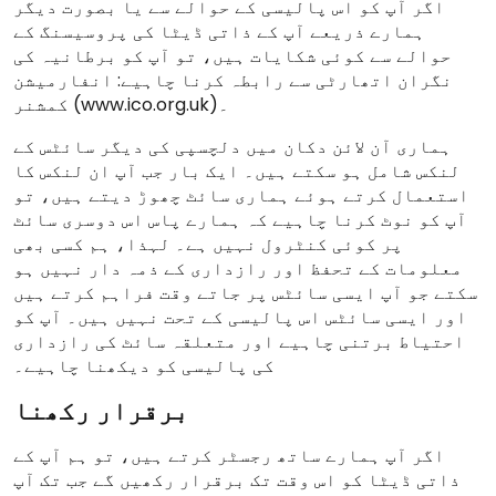
اگر آپ کو اس پالیسی کے حوالے سے یا بصورت دیگر
ہمارے ذریعے آپ کے ذاتی ڈیٹا کی پروسیسنگ کے
حوالے سے کوئی شکایات ہیں، تو آپ کو برطانیہ کی
نگران اتھارٹی سے رابطہ کرنا چاہیے: انفارمیشن
کمشنر (www.ico.org.uk)۔
ہماری آن لائن دکان میں دلچسپی کی دیگر سائٹس کے
لنکس شامل ہو سکتے ہیں۔ ایک بار جب آپ ان لنکس کا
استعمال کرتے ہوئے ہماری سائٹ چھوڑ دیتے ہیں، تو
آپ کو نوٹ کرنا چاہیے کہ ہمارے پاس اس دوسری سائٹ
پر کوئی کنٹرول نہیں ہے۔ لہذا، ہم کسی بھی
معلومات کے تحفظ اور رازداری کے ذمہ دار نہیں ہو
سکتے جو آپ ایسی سائٹس پر جاتے وقت فراہم کرتے ہیں
اور ایسی سائٹس اس پالیسی کے تحت نہیں ہیں۔ آپ کو
احتیاط برتنی چاہیے اور متعلقہ سائٹ کی رازداری
کی پالیسی کو دیکھنا چاہیے۔
برقرار رکھنا
اگر آپ ہمارے ساتھ رجسٹر کرتے ہیں، تو ہم آپ کے
ذاتی ڈیٹا کو اس وقت تک برقرار رکھیں گے جب تک آپ