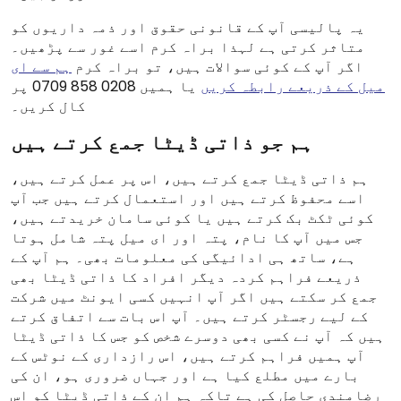
یہ پالیسی آپ کے قانونی حقوق اور ذمہ داریوں کو
متاثر کرتی ہے لہذا براہ کرم اسے غور سے پڑھیں۔
اگر آپ کے کوئی سوالات ہیں، تو براہ کرم
ہم سے ای
میل کے ذریعے رابطہ کریں
یا ہمیں 0208 858 0709 پر
کال کریں۔
ہم جو ذاتی ڈیٹا جمع کرتے ہیں
ہم ذاتی ڈیٹا جمع کرتے ہیں، اس پر عمل کرتے ہیں،
اسے محفوظ کرتے ہیں اور استعمال کرتے ہیں جب آپ
کوئی ٹکٹ بک کرتے ہیں یا کوئی سامان خریدتے ہیں،
جس میں آپ کا نام، پتہ اور ای میل پتہ شامل ہوتا
ہے، ساتھ ہی ادائیگی کی معلومات بھی۔ ہم آپ کے
ذریعے فراہم کردہ دیگر افراد کا ذاتی ڈیٹا بھی
جمع کر سکتے ہیں اگر آپ انہیں کسی ایونٹ میں شرکت
کے لیے رجسٹر کرتے ہیں۔ آپ اس بات سے اتفاق کرتے
ہیں کہ آپ نے کسی بھی دوسرے شخص کو جس کا ذاتی ڈیٹا
آپ ہمیں فراہم کرتے ہیں، اس رازداری کے نوٹس کے
بارے میں مطلع کیا ہے اور جہاں ضروری ہو، ان کی
رضامندی حاصل کی ہے تاکہ ہم ان کے ذاتی ڈیٹا کو اس