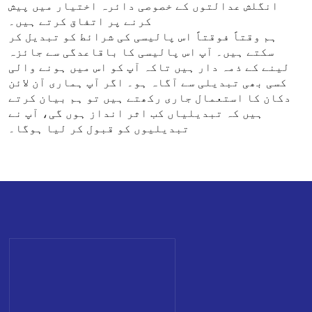
انگلش عدالتوں کے خصوصی دائرہ اختیار میں پیش
کرنے پر اتفاق کرتے ہیں۔
ہم وقتاً فوقتاً اس پالیسی کی شرائط کو تبدیل کر
سکتے ہیں۔ آپ اس پالیسی کا باقاعدگی سے جائزہ
لینے کے ذمہ دار ہیں تاکہ آپ کو اس میں ہونے والی
کسی بھی تبدیلی سے آگاہ ہو۔ اگر آپ ہماری آن لائن
دکان کا استعمال جاری رکھتے ہیں تو ہم بیان کرتے
ہیں کہ تبدیلیاں کب اثر انداز ہوں گی، آپ نے
تبدیلیوں کو قبول کر لیا ہوگا۔