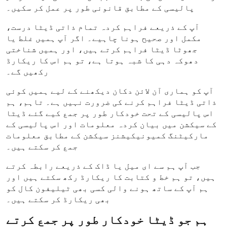
پالیسی کے مطابق قانونی طور پر عمل کر سکیں۔
آپ کے ذریعے فراہم کردہ تمام ذاتی ڈیٹا درست،
مکمل اور صحیح ہونا چاہیے۔ اگر آپ ہمیں غلط یا
جھوٹا ڈیٹا فراہم کرتے ہیں، اور ہمیں شناختی
دھوکہ دہی کا شبہ ہوتا ہے، تو ہم اس کا ریکارڈ
رکھیں گے۔
آپ کو ہماری آن لائن دکان دیکھنے کے لیے ہمیں کوئی
ذاتی ڈیٹا فراہم کرنے کی ضرورت نہیں ہے۔ تاہم، ہم
اس پالیسی کے تحت خودکار طور پر جمع کیے گئے ڈیٹا
کے سیکشن میں بیان کردہ معلومات اور اس پالیسی کے
مارکیٹنگ کمیونیکیشنز سیکشن کے مطابق معلومات
جمع کر سکتے ہیں۔
جب آپ ہم سے ای میل یا ڈاک کے ذریعے رابطہ کرتے
ہیں، تو ہم خط و کتابت کا ریکارڈ رکھ سکتے ہیں اور
ہم آپ کے ساتھ ہونے والی کسی بھی ٹیلیفون کال کو
بھی ریکارڈ کر سکتے ہیں۔
ہم جو ڈیٹا خودکار طور پر جمع کرتے