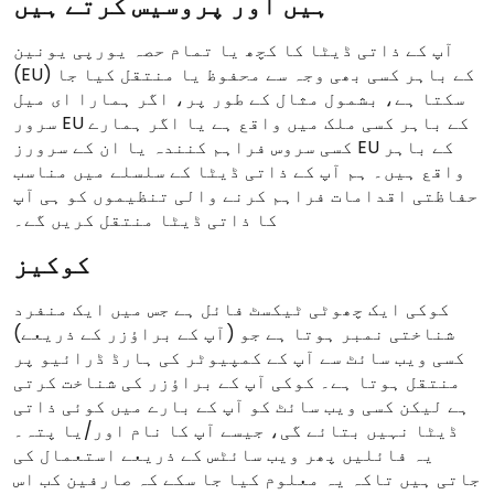
ہیں اور پروسیس کرتے ہیں
آپ کے ذاتی ڈیٹا کا کچھ یا تمام حصہ یورپی یونین
(EU) کے باہر کسی بھی وجہ سے محفوظ یا منتقل کیا جا
سکتا ہے، بشمول مثال کے طور پر، اگر ہمارا ای میل
سرور EU کے باہر کسی ملک میں واقع ہے یا اگر ہمارے
کسی سروس فراہم کنندہ یا ان کے سرورز EU کے باہر
واقع ہیں۔ ہم آپ کے ذاتی ڈیٹا کے سلسلے میں مناسب
حفاظتی اقدامات فراہم کرنے والی تنظیموں کو ہی آپ
کا ذاتی ڈیٹا منتقل کریں گے۔
کوکیز
کوکی ایک چھوٹی ٹیکسٹ فائل ہے جس میں ایک منفرد
شناختی نمبر ہوتا ہے جو (آپ کے براؤزر کے ذریعے)
کسی ویب سائٹ سے آپ کے کمپیوٹر کی ہارڈ ڈرائیو پر
منتقل ہوتا ہے۔ کوکی آپ کے براؤزر کی شناخت کرتی
ہے لیکن کسی ویب سائٹ کو آپ کے بارے میں کوئی ذاتی
ڈیٹا نہیں بتائے گی، جیسے آپ کا نام اور/یا پتہ۔
یہ فائلیں پھر ویب سائٹس کے ذریعے استعمال کی
جاتی ہیں تاکہ یہ معلوم کیا جا سکے کہ صارفین کب اس