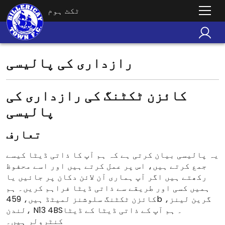
ٹکٹ ہوم
رازداری کی پالیسی
کائزن ٹکٹنگ کی رازداری کی
پالیسی
تعارف
یہ پالیسی بیان کرتی ہے کہ ہم آپ کا ذاتی ڈیٹا کیسے
جمع کرتے ہیں، اس پر عمل کرتے ہیں اور اسے محفوظ
رکھتے ہیں اگر آپ ہماری آن لائن دکان پر جائیں یا
ہمیں کسی اور طریقے سے ذاتی ڈیٹا فراہم کریں۔ ہم
کائزن ٹکٹنگ سلوشنز لمیٹڈ ہیں، 459b گرین لینز،
لندن، N13 4BS۔ ہم آپ کے ذاتی ڈیٹا کے ڈیٹا
کنٹرولر ہیں۔