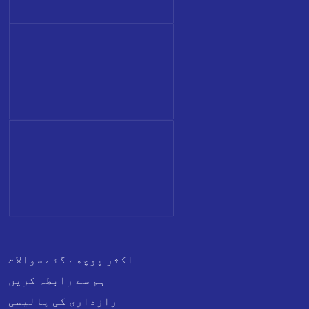
اکثر پوچھے گئے سوالات
ہم سے رابطہ کریں
رازداری کی پالیسی