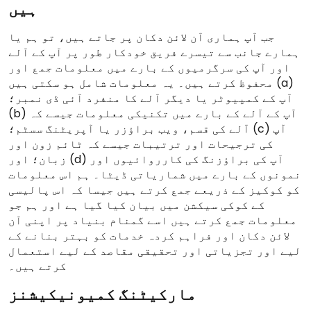
ہیں
جب آپ ہماری آن لائن دکان پر جاتے ہیں، تو ہم یا
ہمارے جانب سے تیسرے فریق خودکار طور پر آپ کے آلے
اور آپ کی سرگرمیوں کے بارے میں معلومات جمع اور
محفوظ کرتے ہیں۔ یہ معلومات شامل ہو سکتی ہیں (a)
آپ کے کمپیوٹر یا دیگر آلے کا منفرد آئی ڈی نمبر؛
(b) آپ کے آلے کے بارے میں تکنیکی معلومات جیسے کہ
آلے کی قسم، ویب براؤزر یا آپریٹنگ سسٹم؛ (c) آپ
کی ترجیحات اور ترتیبات جیسے کہ ٹائم زون اور
زبان؛ اور (d) آپ کی براؤزنگ کی کارروائیوں اور
نمونوں کے بارے میں شماریاتی ڈیٹا۔ ہم اس معلومات
کو کوکیز کے ذریعے جمع کرتے ہیں جیسا کہ اس پالیسی
کے کوکی سیکشن میں بیان کیا گیا ہے اور ہم جو
معلومات جمع کرتے ہیں اسے گمنام بنیاد پر اپنی آن
لائن دکان اور فراہم کردہ خدمات کو بہتر بنانے کے
لیے اور تجزیاتی اور تحقیقی مقاصد کے لیے استعمال
کرتے ہیں۔
مارکیٹنگ کمیونیکیشنز