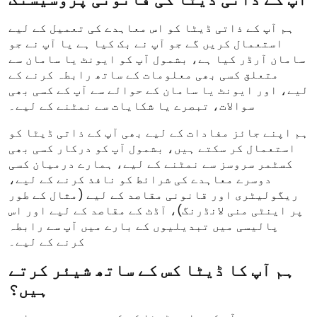
ہم آپ کے ذاتی ڈیٹا کو اس معاہدے کی تعمیل کے لیے
استعمال کریں گے جو آپ نے بک کیا ہے یا آپ نے جو
سامان آرڈر کیا ہے، بشمول آپ کو ایونٹ یا سامان سے
متعلق کسی بھی معلومات کے ساتھ رابطہ کرنے کے
لیے، اور ایونٹ یا سامان کے حوالے سے آپ کے کسی بھی
سوالات، تبصرے یا شکایات سے نمٹنے کے لیے۔
ہم اپنے جائز مفادات کے لیے بھی آپ کے ذاتی ڈیٹا کو
استعمال کر سکتے ہیں، بشمول آپ کو درکار کسی بھی
کسٹمر سروسز سے نمٹنے کے لیے، ہمارے درمیان کسی
دوسرے معاہدے کی شرائط کو نافذ کرنے کے لیے،
ریگولیٹری اور قانونی مقاصد کے لیے (مثال کے طور
پر اینٹی منی لانڈرنگ)، آڈٹ کے مقاصد کے لیے اور اس
پالیسی میں تبدیلیوں کے بارے میں آپ سے رابطہ
کرنے کے لیے۔
ہم آپ کا ڈیٹا کس کے ساتھ شیئر کرتے
ہیں؟