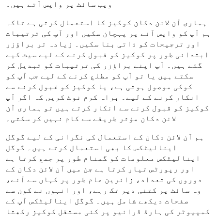
ویب سائٹ پر واپس آتے ہیں۔
ہماری آن لائن دکان کوکیز کا استعمال کرتی ہے تاکہ
ہم آپ کو واپس آنے پر پہچان سکیں اور آپ کی ترتیبات
اور ترجیحات کو ذاتی بنا سکیں۔ زیادہ تر براؤزر
ابتدائی طور پر کوکیز کو قبول کرنے کے لیے سیٹ کیے
گئے ہیں۔ آپ اپنے براؤزر کی ترتیبات کو تبدیل کر
سکتے ہیں یا تو آپ کو مطلع کرنے کے لیے جب آپ کو
کوکی موصول ہوتی ہے، یا کوکیز کو قبول کرنے سے
انکار کرنے کے لیے۔ براہ کرم نوٹ کریں کہ اگر آپ
کوکیز کو قبول کرنے سے انکار کرتے ہیں تو ہماری آن
لائن دکان مؤثر طریقے سے کام نہیں کر سکتی۔
ہم آن لائن دکان کے استعمال کی نگرانی کے لیے گوگل
اینالیٹکس کا بھی استعمال کرتے ہیں۔ گوگل
اینالیٹکس معلومات کو گمنام طور پر جمع کرتا ہے
اور رپورٹس تیار کرتا ہے جن میں آن لائن دکان کے
دوروں کی تعداد، زائرین عام طور پر کہاں سے آئے،
وہ سائٹ پر کتنی دیر تک رہے، اور انہوں نے کون سے
صفحات دیکھے شامل ہیں۔ گوگل اینالیٹکس آپ کے
کمپیوٹر کی ہارڈ ڈرائیو پر کئی مستقل کوکیز رکھتا