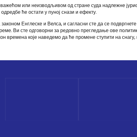
важећом или неизводљивом од стране суда надлежне јурисди
одредбе ће остати у пуној снази и ефекту.
 законом Енглеске и Велса, и сагласни сте да се подвргнете
еме. Ви сте одговорни за редовно прегледање ове политике
он времена које наведемо да ће промене ступити на снагу,