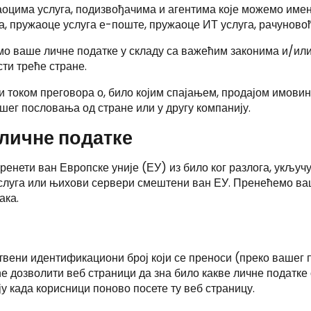
оцима услуга, подизвођачима и агентима које можемо имен
, пружаоце услуга е-поште, пружаоце ИТ услуга, рачуновођ
о ваше личне податке у складу са важећим законима и/или
ти треће стране.
и током преговора о, било којим спајањем, продајом имови
ег пословања од стране или у другу компанију.
 личне податке
ренети ван Европске уније (ЕУ) из било ког разлога, укључ
услуга или њихови сервери смештени ван ЕУ. Пренећемо ва
ака.
ствени идентификациони број који се преноси (преко вашег 
е дозволити веб страници да зна било какве личне податке 
у када корисници поново посете ту веб страницу.