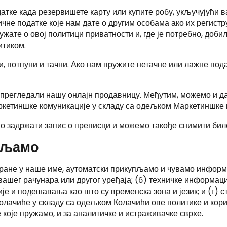
тке када резервишете карту или купите робу, укључујући в
е податке које нам дате о другим особама ако их региструј
ужате о овој политици приватности и, где је потребно, доб
итиком.
и, потпуни и тачни. Ако нам пружите нетачне или лажне по
е прегледали нашу онлајн продавницу. Међутим, можемо и
ркетиншке комуникације у складу са одељком Маркетиншке 
о задржати запис о преписци и можемо такође снимити било
упљамо
стране у наше име, аутоматски прикупљамо и чувамо инфор
ашег рачунара или другог уређаја; (б) техничке информациј
е и подешавања као што су временска зона и језик; и (г) 
лачиће у складу са одељком Колачићи ове политике и кор
које пружамо, и за аналитичке и истраживачке сврхе.