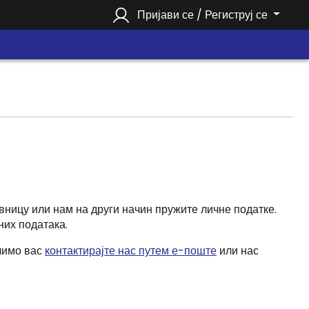
Пријави се / Региструј се
вницу или нам на други начин пружите личне податке.
них података.
олимо вас
контактирајте нас путем е-поште
или нас