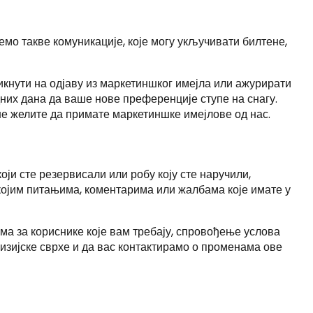
мо такве комуникације, које могу укључивати билтене,
ликнути на одјаву из маркетиншког имејла или ажурирати
дних дана да ваше нове преференције ступе на снагу.
е желите да примате маркетиншке имејлове од нас.
ји сте резервисали или робу коју сте наручили,
 којим питањима, коментарима или жалбама које имате у
а за кориснике које вам требају, спровођење услова
визијске сврхе и да вас контактирамо о променама ове