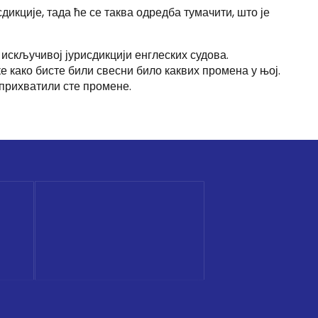
кције, тада ће се таква одредба тумачити, што је
 искључивој јурисдикцији енглеских судова.
 како бисте били свесни било каквих промена у њој.
 прихватили сте промене.