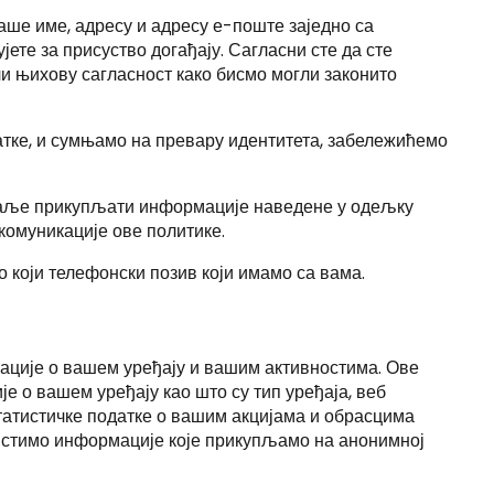
аше име, адресу и адресу е-поште заједно са
ете за присуство догађају. Сагласни сте да сте
или њихову сагласност како бисмо могли законито
датке, и сумњамо на превару идентитета, забележићемо
 даље прикупљати информације наведене у одељку
комуникације ове политике.
 који телефонски позив који имамо са вама.
мације о вашем уређају и вашим активностима. Ове
е о вашем уређају као што су тип уређаја, веб
статистичке податке о вашим акцијама и обрасцима
истимо информације које прикупљамо на анонимној