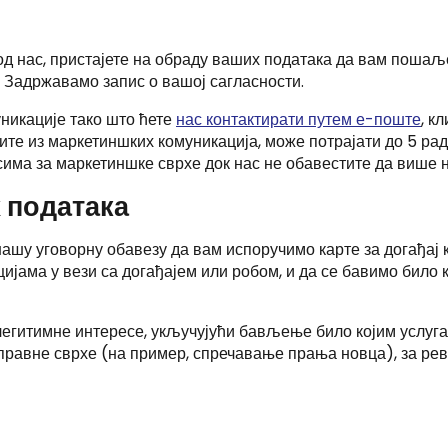
д нас, пристајете на обраду ваших података да вам пошаље
. Задржавамо запис о вашој сагласности.
никације тако што ћете
нас контактирати путем е-поште
, к
вите из маркетиншких комуникација, може потрајати до 5 ра
има за маркетиншке сврхе док нас не обавестите да више н
 података
шу уговорну обавезу да вам испоручимо карте за догађај ко
ијама у вези са догађајем или робом, и да се бавимо било
егитимне интересе, укључујући бављење било којим услугам
и правне сврхе (на пример, спречавање прања новца), за ре