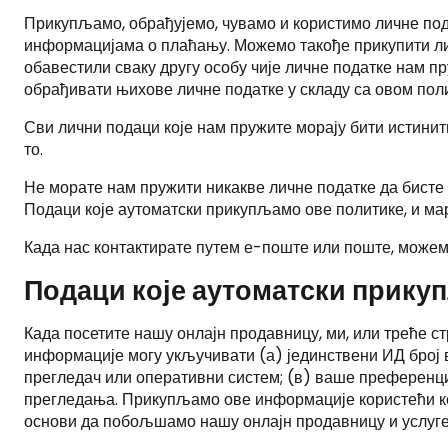
Прикупљамо, обрађујемо, чувамо и користимо личне пода
информацијама о плаћању. Можемо такође прикупити личн
обавестили сваку другу особу чије личне податке нам пр
обрађивати њихове личне податке у складу са овом пол
Сви лични подаци које нам пружите морају бити истинит
то.
Не морате нам пружити никакве личне податке да бист
Подаци које аутоматски прикупљамо ове политике, и ма
Када нас контактирате путем е-поште или поште, можем
Подаци које аутоматски прик
Када посетите нашу онлајн продавницу, ми, или треће 
информације могу укључивати (а) јединствени ИД број в
прегледач или оперативни систем; (в) ваше преференциј
прегледања. Прикупљамо ове информације користећи ко
основи да побољшамо нашу онлајн продавницу и услуге 