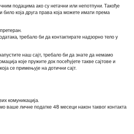
ичним подацима ако су нетачни или непотпуни. Такође
и било која друга права која можете имати према
претеран.
датака, требало би да контактирате надзорно тело у
апустите наш сајт, требало би да знате да немамо
мација које пружите док посећујете такве сајтове и
оја се примењује на дотични сајт.
вих комуникација.
мо ваше личне податке 48 месеци након таквог контакта