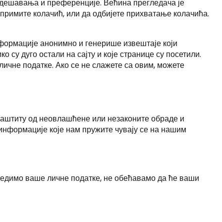
одешавања и преференције. Већина прегледача је
римите колачић, или да одбијете прихватање колачића.
нформације анонимно и генерише извештаје који
 су дуго остали на сајту и које странице су посетили.
ичне податке. Ако се не слажете са овим, можете
 заштиту од неовлашћене или незаконите обраде и
информације које нам пружите чувају се на нашим
збедимо ваше личне податке, не обећавамо да ће ваши