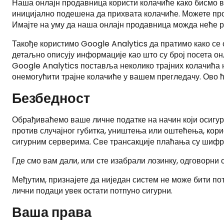
Наша онлајн продавница користи колачиће како бисмо 
иницијално подешена да прихвата колачиће. Можете про
Имајте на уму да наша онлајн продавница можда неће р
Такође користимо Google Analytics да пратимо како се
детаљно описују информације као што су број посета онл
Google Analytics поставља неколико трајних колачића н
онемогућити трајне колачиће у вашем прегледачу. Ово ћ
Безбедност
Обрађиваћемо ваше личне податке на начин који осигур
против случајног губитка, уништења или оштећења, кори
сигурним серверима. Све трансакције плаћања су шифр
Где смо вам дали, или сте изабрали лозинку, одговорни
Међутим, признајете да ниједан систем не може бити по
лични подаци увек остати потпуно сигурни.
Ваша права