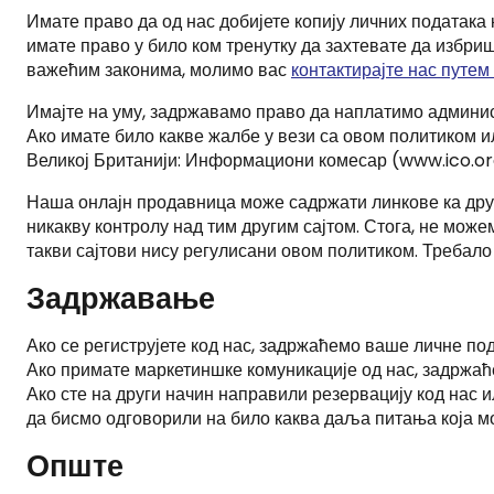
Имате право да од нас добијете копију личних података 
имате право у било ком тренутку да захтевате да избри
важећим законима, молимо вас
контактирајте нас путе
Имајте на уму, задржавамо право да наплатимо админист
Ако имате било какве жалбе у вези са овом политиком и
Великој Британији: Информациони комесар (www.ico.or
Наша онлајн продавница може садржати линкове ка други
никакву контролу над тим другим сајтом. Стога, не може
такви сајтови нису регулисани овом политиком. Требало 
Задржавање
Ако се региструјете код нас, задржаћемо ваше личне под
Ако примате маркетиншке комуникације од нас, задржаћ
Ако сте на други начин направили резервацију код нас 
да бисмо одговорили на било каква даља питања која м
Опште