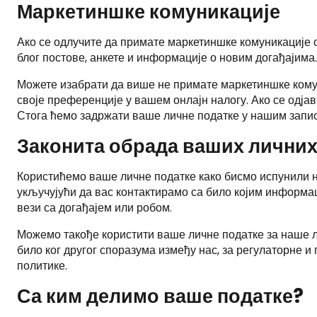
Маркетиншке комуникације
Ако се одлучите да примате маркетиншке комуникације о
блог постове, анкете и информације о новим догађајима
Можете изабрати да више не примате маркетиншке кому
своје преференције у вашем онлајн налогу. Ако се одја
Стога ћемо задржати ваше личне податке у нашим запис
Законита обрада ваших личних
Користићемо ваше личне податке како бисмо испунили на
укључујући да вас контактирамо са било којим информац
вези са догађајем или робом.
Можемо такође користити ваше личне податке за наше л
било ког другог споразума између нас, за регулаторне 
политике.
Са ким делимо ваше податке?