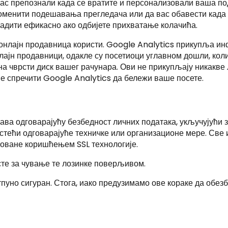
вас препознали када се вратите и персонализовали ваша п
менити подешавања прегледача или да вас обавести када п
адити ефикасно ако одбијете прихватање колачића.
 онлајн продавница користи. Google Analytics прикупља и
ајн продавници, одакле су посетиоци углавном дошли, колико
а чврсти диск вашег рачунара. Ови не прикупљају никакве л
е спречити Google Analytics да бележи ваше посете.
ава одговарајућу безбедност личних података, укључујући
стећи одговарајуће техничке или организационе мере. Све 
оване коришћењем SSL технологије.
 сте за чување те лозинке поверљивом.
тпуно сигуран. Стога, иако предузимамо ове кораке да обе