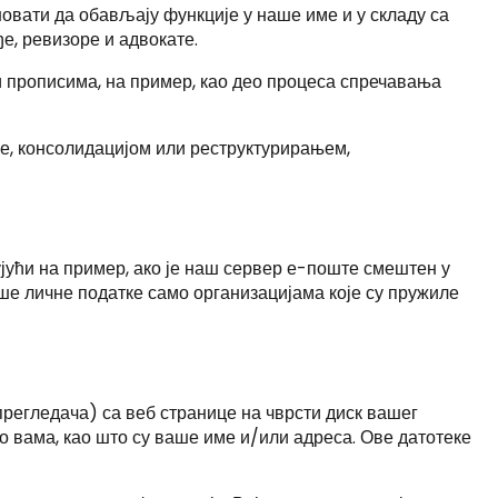
овати да обављају функције у наше име и у складу са
е, ревизоре и адвокате.
 прописима, на пример, као део процеса спречавања
не, консолидацијом или реструктурирањем,
ујући на пример, ако је наш сервер е-поште смештен у
ше личне податке само организацијама које су пружиле
прегледача) са веб странице на чврсти диск вашег
о вама, као што су ваше име и/или адреса. Ове датотеке