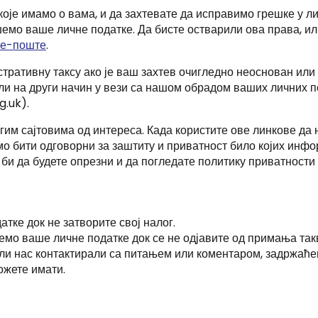
које имамо о вама, и да захтевате да исправимо грешке у л
шемо ваше личне податке. Да бисте остварили ова права, ил
м е-поште
.
ративну таксу ако је ваш захтев очигледно неоснован или 
ли на други начин у вези са нашом обрадом ваших личних по
g.uk).
м сајтовима од интереса. Када користите ове линкове да н
мо бити одговорни за заштиту и приватност било којих инфор
би да будете опрезни и да погледате политику приватности к
атке док не затворите свој налог.
емо ваше личне податке док се не одјавите од примања так
или нас контактирали са питањем или коментаром, задржаће
ожете имати.