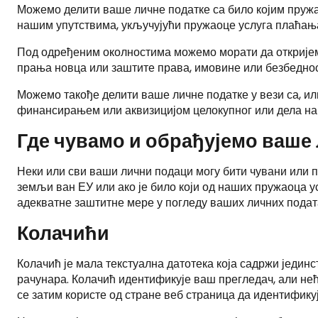
Можемо делити ваше личне податке са било којим пружа
нашим упутствима, укључујући пружаоце услуга плаћања
Под одређеним околностима можемо морати да откријем
прања новца или заштите права, имовине или безбеднос
Можемо такође делити ваше личне податке у вези са, ил
финансирањем или аквизицијом целокупног или дела наш
Где чувамо и обрађујемо ваше
Неки или сви ваши лични подаци могу бити чувани или п
земљи ван ЕУ или ако је било који од наших пружаоца 
адекватне заштитне мере у погледу ваших личних подат
Колачићи
Колачић је мала текстуална датотека која садржи једин
рачунара. Колачић идентификује ваш прегледач, али нећ
се затим користе од стране веб страница да идентификуј