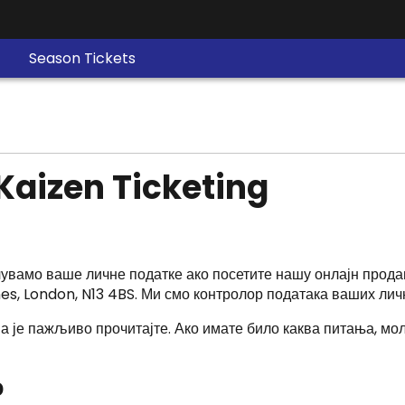
Season Tickets
Kaizen Ticketing
чувамо ваше личне податке ако посетите нашу онлајн прода
es, London, N13 4BS. Ми смо контролор података ваших лич
па је пажљиво прочитајте. Ако имате било каква питања, м
о