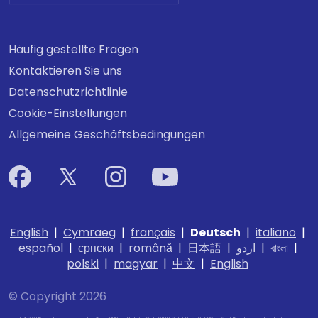
Häufig gestellte Fragen
Kontaktieren Sie uns
Datenschutzrichtlinie
Cookie-Einstellungen
Allgemeine Geschäftsbedingungen
English
|
Cymraeg
|
français
|
Deutsch
|
italiano
|
español
|
српски
|
română
|
日本語
|
اردو
|
বাংলা
|
polski
|
magyar
|
中文
|
English
© Copyright 2026