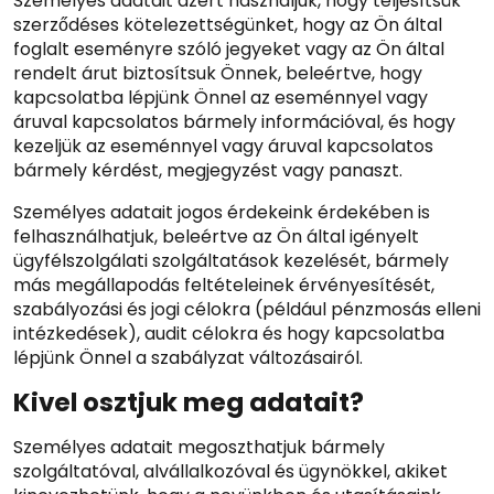
Személyes adatait azért használjuk, hogy teljesítsük
szerződéses kötelezettségünket, hogy az Ön által
foglalt eseményre szóló jegyeket vagy az Ön által
rendelt árut biztosítsuk Önnek, beleértve, hogy
kapcsolatba lépjünk Önnel az eseménnyel vagy
áruval kapcsolatos bármely információval, és hogy
kezeljük az eseménnyel vagy áruval kapcsolatos
bármely kérdést, megjegyzést vagy panaszt.
Személyes adatait jogos érdekeink érdekében is
felhasználhatjuk, beleértve az Ön által igényelt
ügyfélszolgálati szolgáltatások kezelését, bármely
más megállapodás feltételeinek érvényesítését,
szabályozási és jogi célokra (például pénzmosás elleni
intézkedések), audit célokra és hogy kapcsolatba
lépjünk Önnel a szabályzat változásairól.
Kivel osztjuk meg adatait?
Személyes adatait megoszthatjuk bármely
szolgáltatóval, alvállalkozóval és ügynökkel, akiket