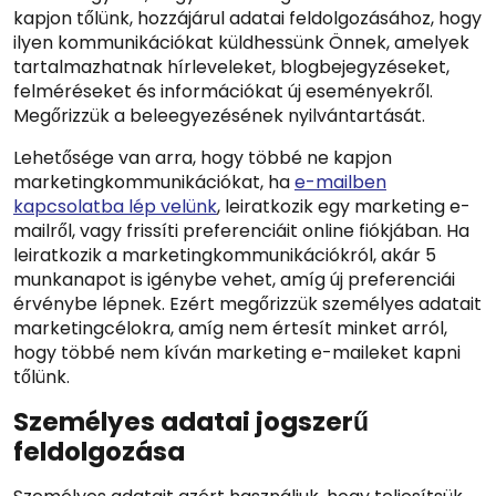
kapjon tőlünk, hozzájárul adatai feldolgozásához, hogy
ilyen kommunikációkat küldhessünk Önnek, amelyek
tartalmazhatnak hírleveleket, blogbejegyzéseket,
felméréseket és információkat új eseményekről.
Megőrizzük a beleegyezésének nyilvántartását.
Lehetősége van arra, hogy többé ne kapjon
marketingkommunikációkat, ha
e-mailben
kapcsolatba lép velünk
, leiratkozik egy marketing e-
mailről, vagy frissíti preferenciáit online fiókjában. Ha
leiratkozik a marketingkommunikációkról, akár 5
munkanapot is igénybe vehet, amíg új preferenciái
érvénybe lépnek. Ezért megőrizzük személyes adatait
marketingcélokra, amíg nem értesít minket arról,
hogy többé nem kíván marketing e-maileket kapni
tőlünk.
Személyes adatai jogszerű
feldolgozása