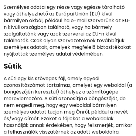
Személyes adatai egy része vagy egésze tárolható
vagy áthelyezhető az Európai Unión (EU) kívül
bármilyen okból, például ha e-mail szerverünk az EU-
n kívüli országban található, vagy ha bármely
szolgáltatónk vagy azok szerverei az EU-n kívül
találhatók. Csak olyan szervezeteknek továbbítjuk
személyes adatait, amelyek megfelelő biztosítékokat
nyújtottak személyes adatai védelmében.
Sütik
A süti egy kis szöveges fájl, amely egyedi
azonosítószámot tartalmaz, amelyet egy weboldal (a
böngészőjén keresztül) áthelyez a számítógépe
merevlemezére. A süti azonosítja a böngészőjét, de
nem engedi meg, hogy egy weboldal bármilyen
személyes adatot tudjon meg Önről, például a nevét
és/vagy címét. Ezeket a fájlokat a weboldalak
használják annak érdekében, hogy felismerjék, amikor
a felhasználók visszatérnek az adott weboldalra.