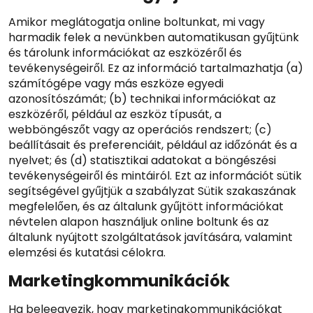
Amikor meglátogatja online boltunkat, mi vagy
harmadik felek a nevünkben automatikusan gyűjtünk
és tárolunk információkat az eszközéről és
tevékenységeiről. Ez az információ tartalmazhatja (a)
számítógépe vagy más eszköze egyedi
azonosítószámát; (b) technikai információkat az
eszközéről, például az eszköz típusát, a
webböngészőt vagy az operációs rendszert; (c)
beállításait és preferenciáit, például az időzónát és a
nyelvet; és (d) statisztikai adatokat a böngészési
tevékenységeiről és mintáiról. Ezt az információt sütik
segítségével gyűjtjük a szabályzat Sütik szakaszának
megfelelően, és az általunk gyűjtött információkat
névtelen alapon használjuk online boltunk és az
általunk nyújtott szolgáltatások javítására, valamint
elemzési és kutatási célokra.
Marketingkommunikációk
Ha beleegyezik, hogy marketingkommunikációkat