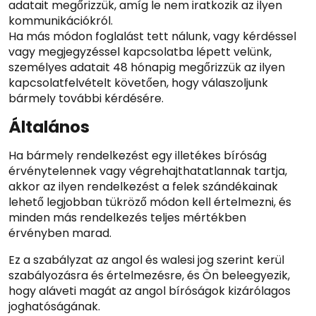
adatait megőrizzük, amíg le nem iratkozik az ilyen
kommunikációkról.
Ha más módon foglalást tett nálunk, vagy kérdéssel
vagy megjegyzéssel kapcsolatba lépett velünk,
személyes adatait 48 hónapig megőrizzük az ilyen
kapcsolatfelvételt követően, hogy válaszoljunk
bármely további kérdésére.
Általános
Ha bármely rendelkezést egy illetékes bíróság
érvénytelennek vagy végrehajthatatlannak tartja,
akkor az ilyen rendelkezést a felek szándékainak
lehető legjobban tükröző módon kell értelmezni, és
minden más rendelkezés teljes mértékben
érvényben marad.
Ez a szabályzat az angol és walesi jog szerint kerül
szabályozásra és értelmezésre, és Ön beleegyezik,
hogy aláveti magát az angol bíróságok kizárólagos
joghatóságának.