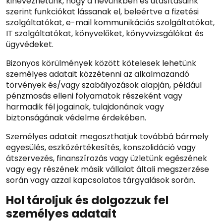
kinevezhetünk, hogy a nevünkben és utasításaink
szerint funkciókat lássanak el, beleértve a fizetési
szolgáltatókat, e-mail kommunikációs szolgáltatókat,
IT szolgáltatókat, könyvelőket, könyvvizsgálókat és
ügyvédeket.
Bizonyos körülmények között kötelesek lehetünk
személyes adatait közzétenni az alkalmazandó
törvények és/vagy szabályozások alapján, például
pénzmosás elleni folyamatok részeként vagy
harmadik fél jogainak, tulajdonának vagy
biztonságának védelme érdekében.
Személyes adatait megoszthatjuk továbbá bármely
egyesülés, eszközértékesítés, konszolidáció vagy
átszervezés, finanszírozás vagy üzletünk egészének
vagy egy részének másik vállalat általi megszerzése
során vagy azzal kapcsolatos tárgyalások során.
Hol tároljuk és dolgozzuk fel
személyes adatait