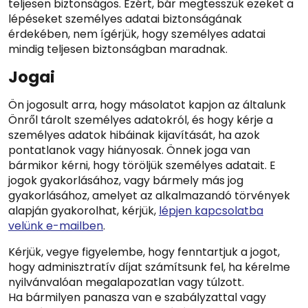
teljesen biztonságos. Ezért, bár megtesszük ezeket a
lépéseket személyes adatai biztonságának
érdekében, nem ígérjük, hogy személyes adatai
mindig teljesen biztonságban maradnak.
Jogai
Ön jogosult arra, hogy másolatot kapjon az általunk
Önről tárolt személyes adatokról, és hogy kérje a
személyes adatok hibáinak kijavítását, ha azok
pontatlanok vagy hiányosak. Önnek joga van
bármikor kérni, hogy töröljük személyes adatait. E
jogok gyakorlásához, vagy bármely más jog
gyakorlásához, amelyet az alkalmazandó törvények
alapján gyakorolhat, kérjük,
lépjen kapcsolatba
velünk e-mailben
.
Kérjük, vegye figyelembe, hogy fenntartjuk a jogot,
hogy adminisztratív díjat számítsunk fel, ha kérelme
nyilvánvalóan megalapozatlan vagy túlzott.
Ha bármilyen panasza van e szabályzattal vagy