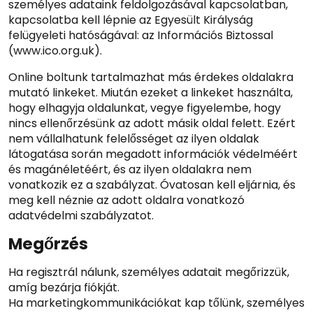
személyes adataink feldolgozásával kapcsolatban,
kapcsolatba kell lépnie az Egyesült Királyság
felügyeleti hatóságával: az Információs Biztossal
(www.ico.org.uk).
Online boltunk tartalmazhat más érdekes oldalakra
mutató linkeket. Miután ezeket a linkeket használta,
hogy elhagyja oldalunkat, vegye figyelembe, hogy
nincs ellenőrzésünk az adott másik oldal felett. Ezért
nem vállalhatunk felelősséget az ilyen oldalak
látogatása során megadott információk védelméért
és magánéletéért, és az ilyen oldalakra nem
vonatkozik ez a szabályzat. Óvatosan kell eljárnia, és
meg kell néznie az adott oldalra vonatkozó
adatvédelmi szabályzatot.
Megőrzés
Ha regisztrál nálunk, személyes adatait megőrizzük,
amíg bezárja fiókját.
Ha marketingkommunikációkat kap tőlünk, személyes