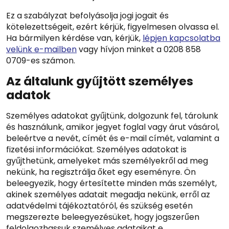
Ez a szabályzat befolyásolja jogi jogait és
kötelezettségeit, ezért kérjük, figyelmesen olvassa el.
Ha bármilyen kérdése van, kérjük,
lépjen kapcsolatba
velünk e-mailben
vagy hívjon minket a 0208 858
0709-es számon.
Az általunk gyűjtött személyes
adatok
Személyes adatokat gyűjtünk, dolgozunk fel, tárolunk
és használunk, amikor jegyet foglal vagy árut vásárol,
beleértve a nevét, címét és e-mail címét, valamint a
fizetési információkat. Személyes adatokat is
gyűjthetünk, amelyeket más személyekről ad meg
nekünk, ha regisztrálja őket egy eseményre. Ön
beleegyezik, hogy értesítette minden más személyt,
akinek személyes adatait megadja nekünk, erről az
adatvédelmi tájékoztatóról, és szükség esetén
megszerezte beleegyezésüket, hogy jogszerűen
feldolgozhassuk személyes adataikat e