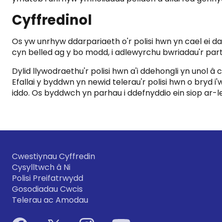
Cyffredinol
Os yw unrhyw ddarpariaeth o'r polisi hwn yn cael ei d
cyn belled ag y bo modd, i adlewyrchu bwriadau'r partï
Dylid llywodraethu'r polisi hwn a'i ddehongli yn unol 
Efallai y byddwn yn newid telerau'r polisi hwn o bryd 
iddo. Os byddwch yn parhau i ddefnyddio ein siop ar-l
Cwestiynau Cyffredin
Cysylltwch â Ni
Polisi Preifatrwydd
Gosodiadau Cwcis
Telerau ac Amodau