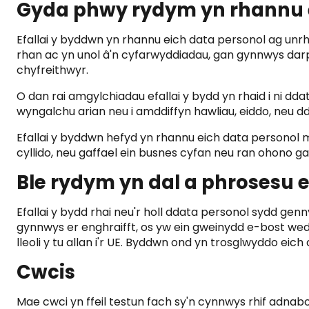
Gyda phwy rydym yn rhannu 
Efallai y byddwn yn rhannu eich data personol ag unr
rhan ac yn unol â'n cyfarwyddiadau, gan gynnwys dar
chyfreithwyr.
O dan rai amgylchiadau efallai y bydd yn rhaid i ni dd
wyngalchu arian neu i amddiffyn hawliau, eiddo, neu d
Efallai y byddwn hefyd yn rhannu eich data personol 
cyllido, neu gaffael ein busnes cyfan neu ran ohono ga
Ble rydym yn dal a phrosesu 
Efallai y bydd rhai neu'r holl ddata personol sydd gen
gynnwys er enghraifft, os yw ein gweinydd e-bost wedi
lleoli y tu allan i'r UE. Byddwn ond yn trosglwyddo ei
Cwcis
Mae cwci yn ffeil testun fach sy'n cynnwys rhif adnabo