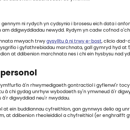
nnym ni rydych yn cydsynio i brosesu eich data i anfon 
th am ddigwyddiadau newydd. Rydym yn cadw cofnod o'ch
rchnata mwyach trwy
gysylltu â ni trwy e-bost
, clicio dad
nysgrifio i gyfathrebiadau marchnata, gall gymryd hyd at
nodion at ddibenion marchnata nes i chi ein hysbysu na
 personol
ffurfio â'n rhwymedigaeth gontractiol i gyflenwi'r tocy
u â chi gydag unrhyw wybodaeth sy'n ymwneud â'r digwyd
â'r digwyddiad neu'r nwyddau.
nol at ein buddiannau cyfreithlon, gan gynnwys delio ag
 at ddibenion rheoleiddiol a chyfreithiol (er enghraifft 