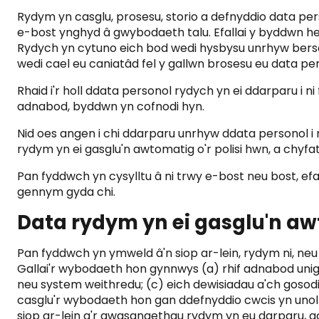
Rydym yn casglu, prosesu, storio a defnyddio data pe
e-bost ynghyd â gwybodaeth talu. Efallai y byddwn hefy
Rydych yn cytuno eich bod wedi hysbysu unrhyw berson
wedi cael eu caniatâd fel y gallwn brosesu eu data pers
Rhaid i'r holl ddata personol rydych yn ei ddarparu i n
adnabod, byddwn yn cofnodi hyn.
Nid oes angen i chi ddarparu unrhyw ddata personol i n
rydym yn ei gasglu'n awtomatig o'r polisi hwn, a chy
Pan fyddwch yn cysylltu â ni trwy e-bost neu bost, ef
gennym gyda chi.
Data rydym yn ei gasglu'n a
Pan fyddwch yn ymweld â'n siop ar-lein, rydym ni, ne
Gallai'r wybodaeth hon gynnwys (a) rhif adnabod unigr
neu system weithredu; (c) eich dewisiadau a'ch gosod
casglu'r wybodaeth hon gan ddefnyddio cwcis yn unol a
siop ar-lein a'r gwasanaethau rydym yn eu darparu, 