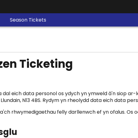
Season Tickets
zen Ticketing
a dal eich data personol os ydych yn ymweld â'n siop ar-le
 Llundain, N13 4BS. Rydym yn rheolydd data eich data pers
hiol a'ch rhwymedigaethau felly darllenwch ef yn ofalus. O
sglu