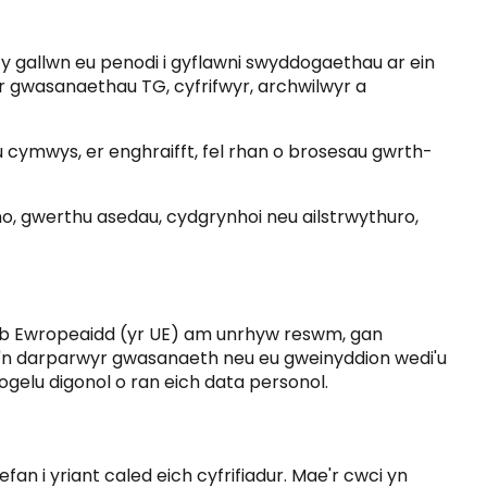
y gallwn eu penodi i gyflawni swyddogaethau ar ein
 gwasanaethau TG, cyfrifwyr, archwilwyr a
au cymwys, er enghraifft, fel rhan o brosesau gwrth-
no, gwerthu asedau, cydgrynhoi neu ailstrwythuro,
Undeb Ewropeaidd (yr UE) am unrhyw reswm, gan
n o'n darparwyr gwasanaeth neu eu gweinyddion wedi'u
iogelu digonol o ran eich data personol.
an i yriant caled eich cyfrifiadur. Mae'r cwci yn