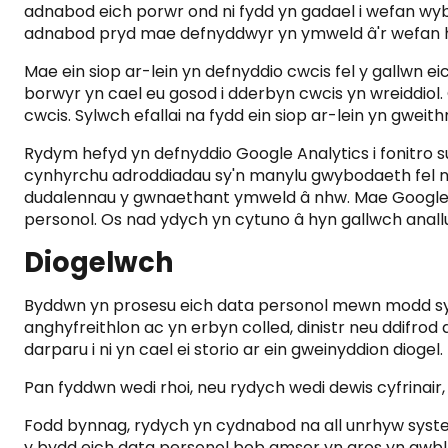
adnabod eich porwr ond ni fydd yn gadael i wefan wyb
adnabod pryd mae defnyddwyr yn ymweld â'r wefan 
Mae ein siop ar-lein yn defnyddio cwcis fel y gallwn
borwyr yn cael eu gosod i dderbyn cwcis yn wreiddiol.
cwcis. Sylwch efallai na fydd ein siop ar-lein yn gwei
Rydym hefyd yn defnyddio Google Analytics i fonitro s
cynhyrchu adroddiadau sy'n manylu gwybodaeth fel nife
dudalennau y gwnaethant ymweld â nhw. Mae Google Ana
personol. Os nad ydych yn cytuno â hyn gallwch anallu
Diogelwch
Byddwn yn prosesu eich data personol mewn modd sy'
anghyfreithlon ac yn erbyn colled, dinistr neu ddifro
darparu i ni yn cael ei storio ar ein gweinyddion diog
Pan fyddwn wedi rhoi, neu rydych wedi dewis cyfrinair,
Fodd bynnag, rydych yn cydnabod na all unrhyw system
y bydd eich data personol bob amser yn aros yn gwbl 