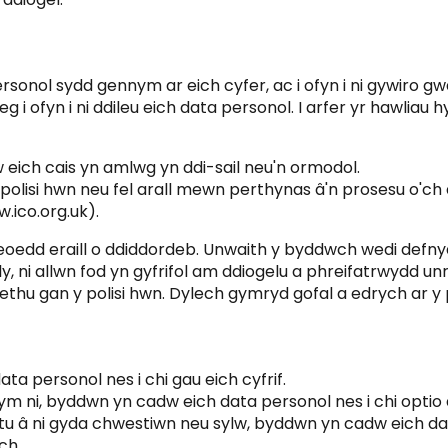
rsonol sydd gennym ar eich cyfer, ac i ofyn i ni gywiro gw
 ofyn i ni ddileu eich data personol. I arfer yr hawliau 
w eich cais yn amlwg yn ddi-sail neu'n ormodol.
isi hwn neu fel arall mewn perthynas â'n prosesu o'ch d
ico.org.uk).
fleoedd eraill o ddiddordeb. Unwaith y byddwch wedi defnyd
ly, ni allwn fod yn gyfrifol am ddiogelu a phreifatrwyd
ethu gan y polisi hwn. Dylech gymryd gofal a edrych ar y po
a personol nes i chi gau eich cyfrif.
ni, byddwn yn cadw eich data personol nes i chi optio a
 â ni gyda chwestiwn neu sylw, byddwn yn cadw eich data 
ch.