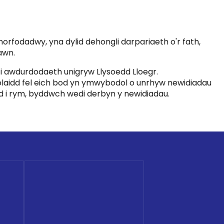
norfodadwy, yna dylid dehongli darpariaeth o'r fath,
awn.
o i awdurdodaeth unigryw Llysoedd Lloegr.
rheolaidd fel eich bod yn ymwybodol o unrhyw newidiadau
od i rym, byddwch wedi derbyn y newidiadau.