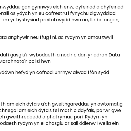
nwyddau gan gynnwys eich enw, cyfeiriad a chyfeiriad
raill os ydych yn eu cofrestru i fynychu digwyddiad.
 am yr hysbysiad preifatrwydd hwn ac, lle bo angen,
data anghywir neu ffug i ni, ac rydym yn amau twyll
n dal i gasglu'r wybodaeth a nodir o dan yr adran Data
archnata'r polisi hwn.
 byddwn hefyd yn cofnodi unrhyw alwad ffôn sydd
aeth am eich dyfais a'ch gweithgareddau yn awtomatig.
chnegol am eich dyfais fel math o ddyfais, porwr gwe
 eich gweithredoedd a phatrymau pori. Rydym yn
aeth rydym yn ei chasglu ar sail ddienw i wella ein