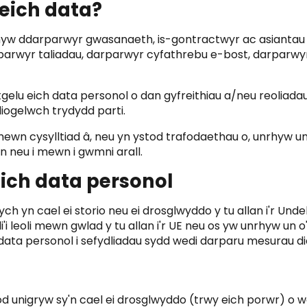
eich data?
hyw ddarparwyr gwasanaeth, is-gontractwyr ac asiantau 
parwyr taliadau, darparwyr cyfathrebu e-bost, darparwyr
atgelu eich data personol o dan gyfreithiau a/neu reoliad
diogelwch trydydd parti.
mewn cysylltiad â, neu yn ystod trafodaethau o, unrhyw u
n neu i mewn i gwmni arall.
eich data personol
nych yn cael ei storio neu ei drosglwyddo y tu allan i'r 
'i leoli mewn gwlad y tu allan i'r UE neu os yw unrhyw u
ch data personol i sefydliadau sydd wedi darparu mesurau d
d unigryw sy'n cael ei drosglwyddo (trwy eich porwr) o wef