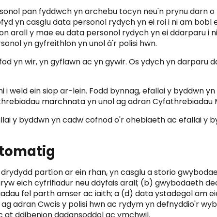
rsonol pan fyddwch yn archebu tocyn neu'n prynu darn o 
d yn casglu data personol rydych yn ei roi i ni am bobl e
 arall y mae eu data personol rydych yn ei ddarparu i ni
onol yn gyfreithlon yn unol â'r polisi hwn.
i fod yn wir, yn gyflawn ac yn gywir. Os ydych yn darparu 
i i weld ein siop ar-lein. Fodd bynnag, efallai y byddwn y
fathrebiadau marchnata yn unol ag adran Cyfathrebiadau M
allai y byddwn yn cadw cofnod o'r ohebiaeth ac efallai y
wtomatig
u drydydd partïon ar ein rhan, yn casglu a storio gwybod
yw eich cyfrifiadur neu ddyfais arall; (b) gwybodaeth de
iadau fel parth amser ac iaith; a (d) data ystadegol am
g adran Cwcis y polisi hwn ac rydym yn defnyddio'r wybod
ac at ddibenion dadansoddol ac ymchwil.