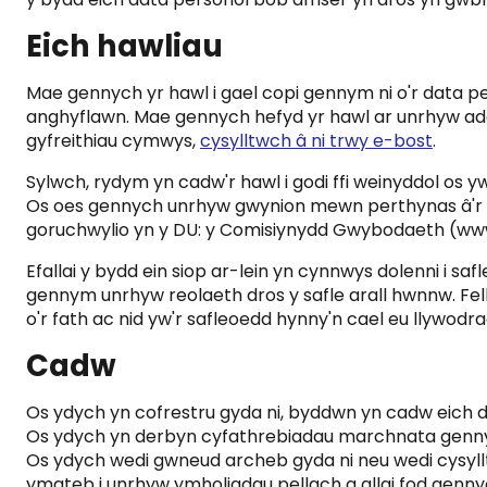
Eich hawliau
Mae gennych yr hawl i gael copi gennym ni o'r data pe
anghyflawn. Mae gennych hefyd yr hawl ar unrhyw adeg i
gyfreithiau cymwys,
cysylltwch â ni trwy e-bost
.
Sylwch, rydym yn cadw'r hawl i godi ffi weinyddol os y
Os oes gennych unrhyw gwynion mewn perthynas â'r pol
goruchwylio yn y DU: y Comisiynydd Gwybodaeth (www.
Efallai y bydd ein siop ar-lein yn cynnwys dolenni i sa
gennym unrhyw reolaeth dros y safle arall hwnnw. Fel
o'r fath ac nid yw'r safleoedd hynny'n cael eu llywodra
Cadw
Os ydych yn cofrestru gyda ni, byddwn yn cadw eich dat
Os ydych yn derbyn cyfathrebiadau marchnata gennym 
Os ydych wedi gwneud archeb gyda ni neu wedi cysylltu
ymateb i unrhyw ymholiadau pellach a allai fod genny