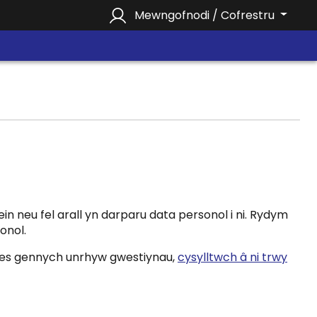
Mewngofnodi / Cofrestru
in neu fel arall yn darparu data personol i ni. Rydym
onol.
s oes gennych unrhyw gwestiynau,
cysylltwch â ni trwy