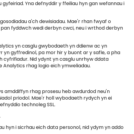
feiriad. Yna defnyddir y ffeiliau hyn gan wefannau i
 gosodiadau a'ch dewisiadau. Mae'r rhan fwyaf o
su pan fyddwch wedi derbyn cwci, neu i wrthod derbyn
nalytics yn casglu gwybodaeth yn ddienw ac yn
yn gyffredinol, pa mor hir y buont ar y safle, a pha
cyfrifiadur. Nid ydynt yn casglu unrhyw ddata
 Analytics rhag logio eich ymweliadau.
ys amddiffyn rhag prosesu heb awdurdod neu'n
iadol priodol. Mae'r holl wybodaeth rydych yn ei
defnyddio technoleg SSL.
.
u hyn i sicrhau eich data personol, nid ydym yn addo