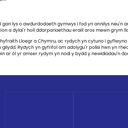
al gan lys o awdurdodaeth gymwys i fod yn annilys neu'n a
on a dylai'r holl ddarpariaethau eraill aros mewn grym ll
â chyfraith Lloegr a Chymru, ac rydych yn cytuno i gyflwyn
i'w gilydd. Rydych yn gyfrifol am adolygu'r polisi hwn yn 
ein ar ôl yr amser rydym yn nodi y bydd y newidiadau'n d