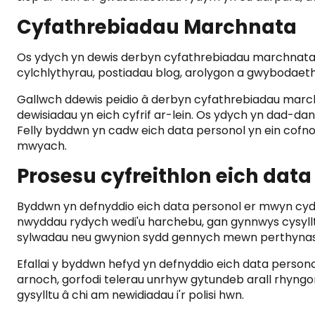
Cyfathrebiadau Marchnata
Os ydych yn dewis derbyn cyfathrebiadau marchnata ge
cylchlythyrau, postiadau blog, arolygon a gwybodae
Gallwch ddewis peidio â derbyn cyfathrebiadau ma
dewisiadau yn eich cyfrif ar-lein. Os ydych yn dad-da
Felly byddwn yn cadw eich data personol yn ein cof
mwyach.
Prosesu cyfreithlon eich data
Byddwn yn defnyddio eich data personol er mwyn cydym
nwyddau rydych wedi'u harchebu, gan gynnwys cysyllt
sylwadau neu gwynion sydd gennych mewn perthynas 
Efallai y byddwn hefyd yn defnyddio eich data perso
arnoch, gorfodi telerau unrhyw gytundeb arall rhyngom,
gysylltu â chi am newidiadau i'r polisi hwn.