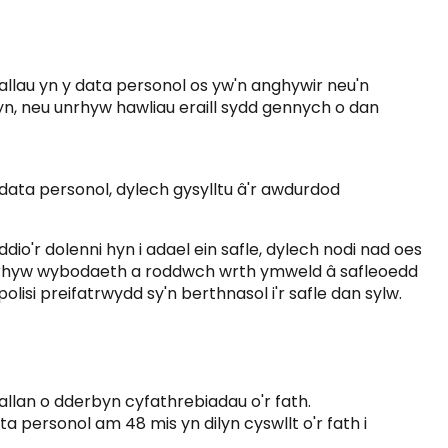
allau yn y data personol os yw'n anghywir neu'n
hyn, neu unrhyw hawliau eraill sydd gennych o dan
ata personol, dylech gysylltu â'r awdurdod
dio'r dolenni hyn i adael ein safle, dylech nodi nad oes
d unrhyw wybodaeth a roddwch wrth ymweld â safleoedd
lisi preifatrwydd sy'n berthnasol i'r safle dan sylw.
llan o dderbyn cyfathrebiadau o'r fath.
personol am 48 mis yn dilyn cyswllt o'r fath i