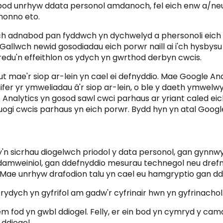
od unrhyw ddata personol amdanoch, fel eich enw a/neu gy
honno eto.
 eich adnabod pan fyddwch yn dychwelyd a phersonoli eich
 Gallwch newid gosodiadau eich porwr naill ai i'ch hysby
thredu'n effeithlon os ydych yn gwrthod derbyn cwcis.
ut mae'r siop ar-lein yn cael ei defnyddio. Mae Google A
r yr ymweliadau â'r siop ar-lein, o ble y daeth ymwelwyr 
lytics yn gosod sawl cwci parhaus ar yriant caled eich 
ogi cwcis parhaus yn eich porwr. Bydd hyn yn atal Google
n sicrhau diogelwch priodol y data personol, gan gynnw
d damweiniol, gan ddefnyddio mesurau technegol neu drefn
el. Mae unrhyw drafodion talu yn cael eu hamgryptio gan d
 rydych yn gyfrifol am gadw'r cyfrinair hwn yn gyfrinachol
 fod yn gwbl ddiogel. Felly, er ein bod yn cymryd y cama
ddiogel.