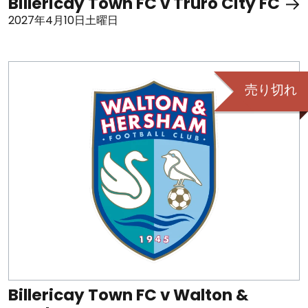
Billericay Town FC v Truro City FC
2027年4月10日土曜日
売り切れ
Billericay Town FC v Walton &