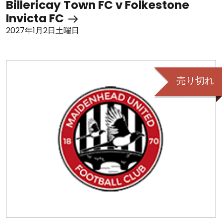
Billericay Town FC v Folkestone
Invicta FC
2027年1月2日土曜日
売り切れ