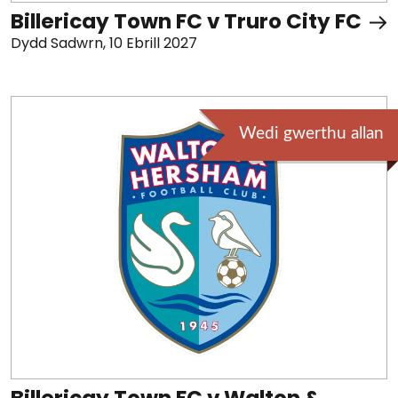
Billericay Town FC v Truro City FC
Dydd Sadwrn, 10 Ebrill 2027
Wedi gwerthu allan
Billericay Town FC v Walton &