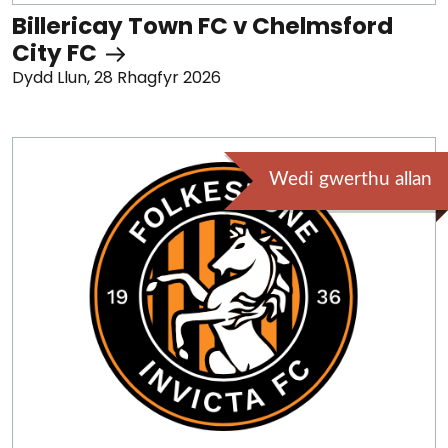
Billericay Town FC v Chelmsford
City FC
Dydd Llun, 28 Rhagfyr 2026
Wedi gwerthu allan