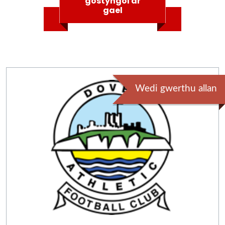
gostyngol ar
gael
Wedi gwerthu allan