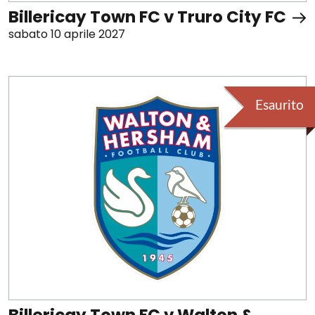
Billericay Town FC v Truro City FC
sabato 10 aprile 2027
Esaurito
Billericay Town FC v Walton &