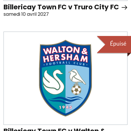
Billericay Town FC v Truro City FC
samedi 10 avril 2027
Épuisé
Billericay Town FC v Walton &