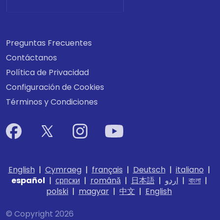
Preguntas Frecuentes
Contáctanos
Política de Privacidad
Configuración de Cookies
Términos y Condiciones
English
|
Cymraeg
|
français
|
Deutsch
|
italiano
|
español
|
српски
|
română
|
日本語
|
اردو
|
বাংলা
|
polski
|
magyar
|
中文
|
English
© Copyright 2026