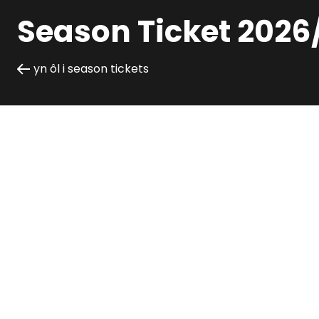
Season Ticket 2026
yn ôl i season tickets