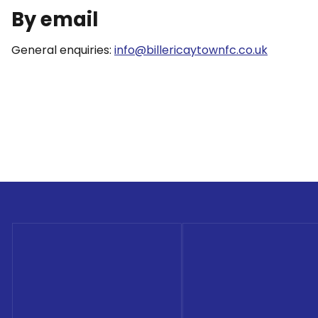
By email
General enquiries:
info@billericaytownfc.co.uk