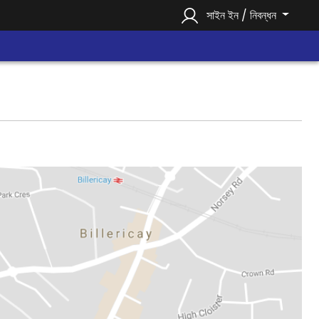
সাইন ইন / নিবন্ধন