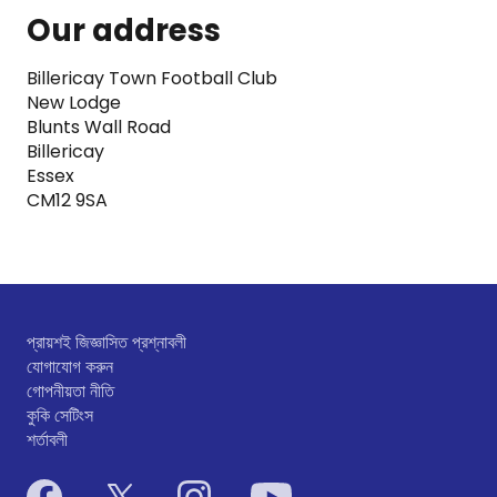
Our address
Billericay Town Football Club
New Lodge
Blunts Wall Road
Billericay
Essex
CM12 9SA
প্রায়শই জিজ্ঞাসিত প্রশ্নাবলী
যোগাযোগ করুন
গোপনীয়তা নীতি
কুকি সেটিংস
শর্তাবলী