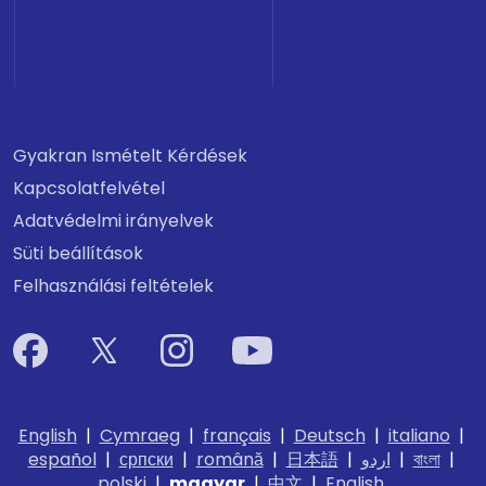
Gyakran Ismételt Kérdések
Kapcsolatfelvétel
Adatvédelmi irányelvek
Süti beállítások
Felhasználási feltételek
English
|
Cymraeg
|
français
|
Deutsch
|
italiano
|
español
|
српски
|
română
|
日本語
|
اردو
|
বাংলা
|
polski
|
magyar
|
中文
|
English