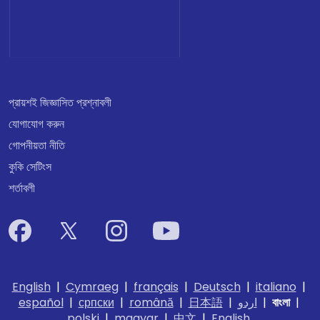
প্রায়শই জিজ্ঞাসিত প্রশ্নাবলী
যোগাযোগ করুন
গোপনীয়তা নীতি
কুকি সেটিংস
শর্তাবলী
English
|
Cymraeg
|
français
|
Deutsch
|
italiano
|
español
|
српски
|
română
|
日本語
|
اردو
|
বাংলা
|
polski
|
magyar
|
中文
|
English